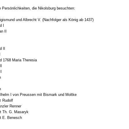
e Persönlichkeiten, die Nikolsburg besuchten:
igismund und Albrecht V. (Nachfolger als König ab 1437)
d I
n II
d II
I
d 1768 Maria Theresia
II
II
n
n
lhelm I von Preussen mit Bismark und Moltke
z Rudolf
nzler Renner
t Th. G. Masaryk
t E. Benesch