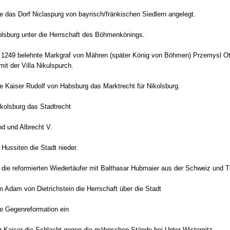
 das Dorf Niclaspurg von bayrisch/fränkischen Siedlern angelegt.
lsburg unter die Herrschaft des Böhmenkönings.
1249 belehnte Markgraf von Mähren (später König von Böhmen) Przemysl Otto
mit der Villa Nikulspurch.
te Kaiser Rudolf von Habsburg das Marktrecht für Nikolsburg.
ikolsburg das Stadtrecht
d und Albrecht V.
Hussiten die Stadt nieder.
ie reformierten Wiedertäufer mit Balthasar Hubmaier aus der Schweiz und Tir
 Adam von Dietrichstein die Herrschaft über die Stadt
ie Gegenreformation ein
r Kaiser die Schlacht gegen die mährischen Stände bei Unter Wisternitz.