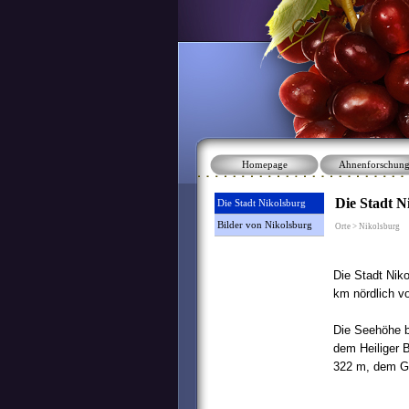
Homepage
Ahnenforschun
Die Stadt N
Die Stadt Nikolsburg
Bilder von Nikolsburg
Orte > Nikolsburg
Die Stadt Niko
km nördlich v
Die Seehöhe b
dem Heiliger 
322 m, dem Ga