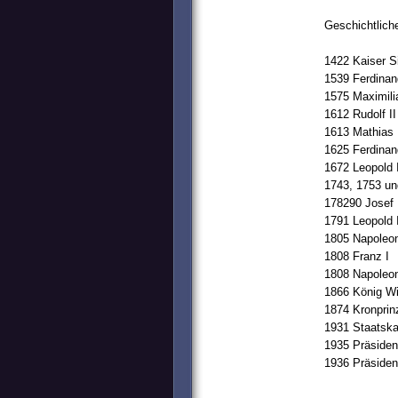
Geschichtlich
1422 Kaiser S
1539 Ferdinan
1575 Maximilia
1612 Rudolf II
1613 Mathias
1625 Ferdinan
1672 Leopold 
1743, 1753 un
178290 Josef 
1791 Leopold 
1805 Napoleo
1808 Franz I
1808 Napoleo
1866 König Wi
1874 Kronprin
1931 Staatska
1935 Präsiden
1936 Präsiden