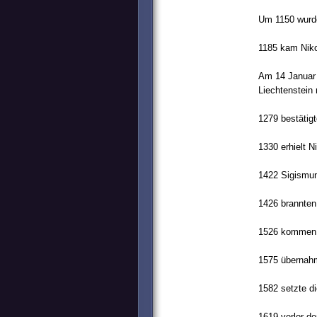
Um 1150 wurde
1185 kam Niko
Am 14 Januar 
Liechtenstein 
1279 bestätig
1330 erhielt N
1422 Sigismun
1426 brannten 
1526 kommen d
1575 übernahm
1582 setzte d
1619 verlor de