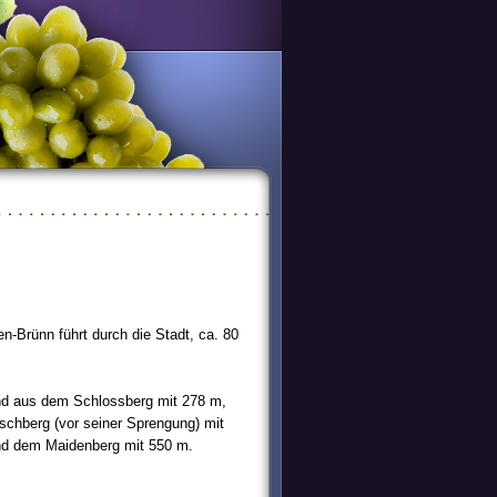
n-Brünn führt durch die Stadt, ca. 80
end aus dem Schlossberg mit 278 m,
schberg (vor seiner Sprengung) mit
nd dem Maidenberg mit 550 m.